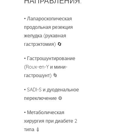
НАПРАВЛЕНИЯ:
• Лапароскопическая
продольная резекция
желудка (рукавная
гастрэктомия) 🔄
• Гастрошунтирование
(Roux-en-Y и мини-
гастрошунт) 🌀
• SADI-S и дуоденальное
переключение ⚙️
• Метаболическая
хирургия при диабете 2
типа 💉